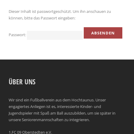
Dieser Inhalt ist passwortgeschützt. Um ihn anschauen zu
können, bitte das Passwort eingeben:
Passwort:
ÜBER UNS
Wir sind ein Fußballverein aus dem Hochtaunus. Unser
engagiertes Anliegen ist es, interessierte Kinder- und
Jugendspieler mit Spaß am Ball auszubilden, um sie später in
unsere Seniorenmannschaften zu integrieren.
1.FC 09 Oberstedten e.V.