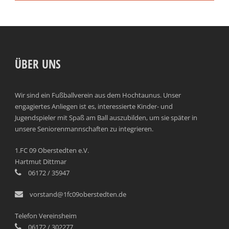
ÜBER UNS
Wir sind ein Fußballverein aus dem Hochtaunus. Unser
engagiertes Anliegen ist es, interessierte Kinder- und
Jugendspieler mit Spaß am Ball auszubilden, um sie später in
unsere Seniorenmannschaften zu integrieren.
1.FC 09 Oberstedten e.V.
Hartmut Dittmar
06172 / 35947
vorstand@1fc09oberstedten.de
Telefon Vereinsheim
06172 / 302277