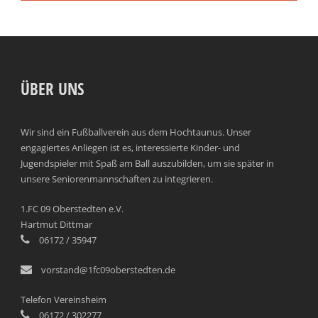
ÜBER UNS
Wir sind ein Fußballverein aus dem Hochtaunus. Unser
engagiertes Anliegen ist es, interessierte Kinder- und
Jugendspieler mit Spaß am Ball auszubilden, um sie später in
unsere Seniorenmannschaften zu integrieren.
1.FC 09 Oberstedten e.V.
Hartmut Dittmar
06172 / 35947
vorstand@1fc09oberstedten.de
Telefon Vereinsheim
06172 / 302277