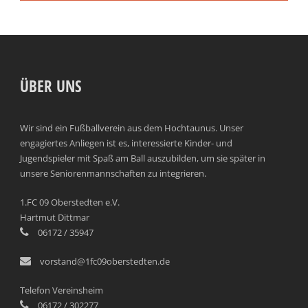
ÜBER UNS
Wir sind ein Fußballverein aus dem Hochtaunus. Unser
engagiertes Anliegen ist es, interessierte Kinder- und
Jugendspieler mit Spaß am Ball auszubilden, um sie später in
unsere Seniorenmannschaften zu integrieren.
1.FC 09 Oberstedten e.V.
Hartmut Dittmar
06172 / 35947
vorstand@1fc09oberstedten.de
Telefon Vereinsheim
06172 / 302277