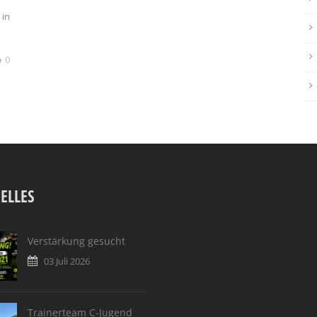
 in
0
ELLES
Verstärkung gesucht
03 Juli 2026
Trainerteam C-Jugend