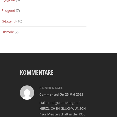
F-Jugend
(7)
G-Jugend
(10)
Historie
(2)
KOMMENTARE
RAINER NAGEL
Commented On 25 Mai 2023
Hallo und guten Morgen, "
HERZLICHEN GLÜCKWUNSCH
" zur Meisterschaft in der KOL