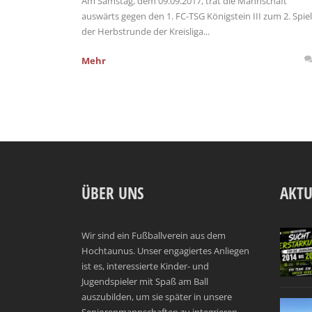
Am Samstag, dem 09.09.2017, trat die Mannschaft
auswärts gegen den 1. FC-TSG Königstein III zum 2. Spiel
der Herbstrunde der Kreisliga...
Mehr
ÜBER UNS
AKTU
Wir sind ein Fußballverein aus dem
Hochtaunus. Unser engagiertes Anliegen
ist es, interessierte Kinder- und
Jugendspieler mit Spaß am Ball
auszubilden, um sie später in unsere