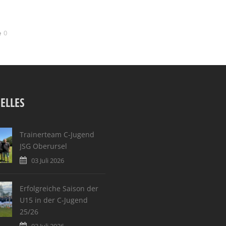
0
ELLES
Trainerteam C-Jugend
JSG Oberursel
03 Juli 2026
Erfolgreiche Saison der
U15 in der C-Jugend
25/26