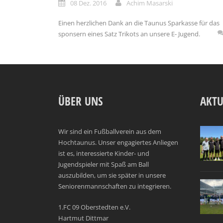
08 Dez. 2016
Achim Masarski
Einen herzlichen Dank an die Taunus Sparkasse für das
sponsern eines Satz Trikots an unsere E- Jugend.
ÜBER UNS
AKTU
Wir sind ein Fußballverein aus dem
Hochtaunus. Unser engagiertes Anliegen
ist es, interessierte Kinder- und
Jugendspieler mit Spaß am Ball
auszubilden, um sie später in unsere
Seniorenmannschaften zu integrieren.
1.FC 09 Oberstedten e.V.
Hartmut Dittmar