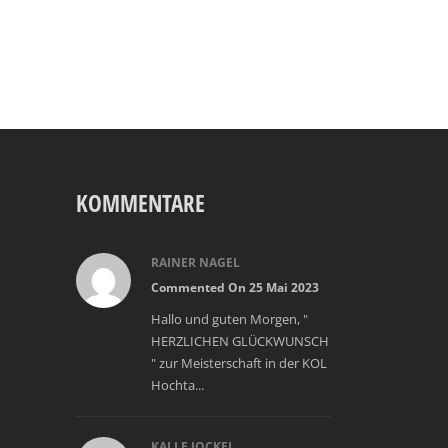
KOMMENTARE
RAINER NAGEL
Commented On 25 Mai 2023
Hallo und guten Morgen, "
HERZLICHEN GLÜCKWUNSCH
" zur Meisterschaft in der KOL
Hochta...
KALLE JOCKEL