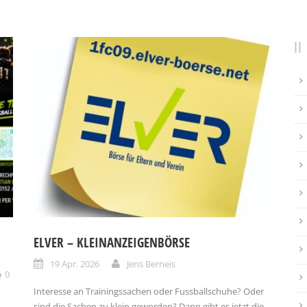
ELVER – KLEINANZEIGENBÖRSE
19 Apr. 2026
Jens Berneis
0
Interesse an Trainingssachen oder Fussballschuhe? Oder
sind die Sachen zu klein geworden? Dann gibt es jetzt die