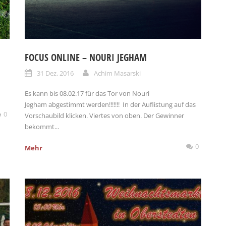
FOCUS ONLINE – NOURI JEGHAM
31 Dez. 2016
Achim Masarski
Es kann bis 08.02.17 für das Tor von Nouri
Jegham abgestimmt werden!!!!!!! In der Auflistung auf das
0
Vorschaubild klicken. Viertes von oben. Der Gewinner
bekommt...
0
Mehr