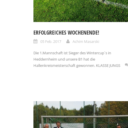
ERFOLGREICHES WOCHENENDE!
05 Feb. 2017
Achim Masarski
Die 1.Mannschaft ist Sieger des Wintercup`s in
Heddernheim und unsere B1 hat die
Hallenkreismeisterschaft gewonnen. KLASSE JUNGS