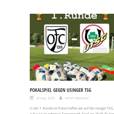
POKALSPIEL GEGEN USINGER TSG
20 Aug. 2020
Achim Masarski
In der 1. Runde im Pokal treffen wir auf die Usinger TSG,
zuhause im schönen Tannenwald. Spiel am 28.08.20 Anpf