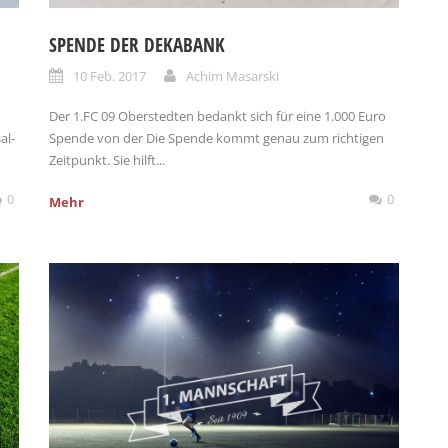
SPENDE DER DEKABANK
10 Feb. 2017
Achim Masarski
Der 1.FC 09 Oberstedten bedankt sich für eine 1.000 Euro
al-
Spende von der Die Spende kommt genau zum richtigen
Zeitpunkt. Sie hilft...
0
0
Mehr