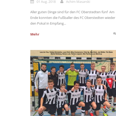
01 Aug. 2018
Achim Masarski
Aller guten Dinge sind für den FC Oberstedten fünf Am
Ende konnten die Fußballer des FC Oberstedten wieder
den Pokal in Empfang...
Mehr