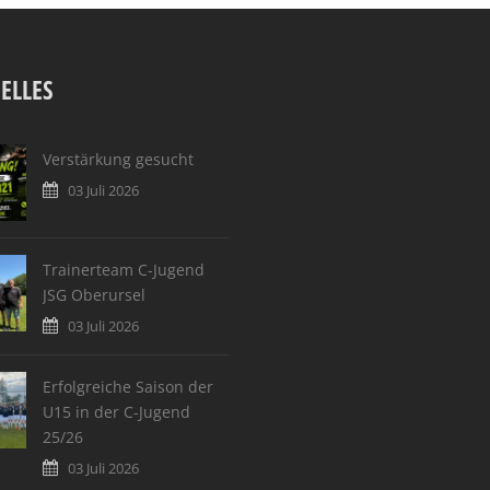
ELLES
Verstärkung gesucht
03 Juli 2026
Trainerteam C-Jugend
JSG Oberursel
03 Juli 2026
Erfolgreiche Saison der
U15 in der C-Jugend
25/26
03 Juli 2026