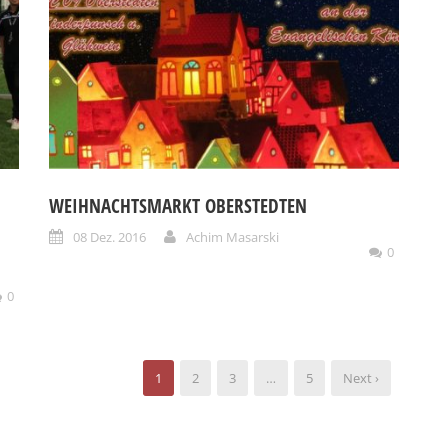
WEIHNACHTSMARKT OBERSTEDTEN
08 Dez. 2016
Achim Masarski
0
0
1
2
3
…
5
Next ›