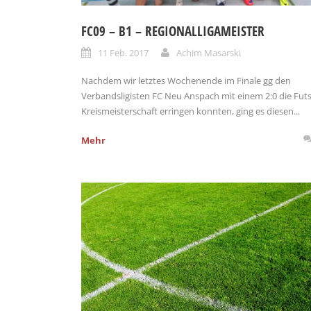
FC09 – B1 – REGIONALLIGAMEISTER
11 Feb. 2017
Achim Masarski
Nachdem wir letztes Wochenende im Finale gg den
Verbandsligisten FC Neu Anspach mit einem 2:0 die Futs
Kreismeisterschaft erringen konnten, ging es diesen...
Mehr