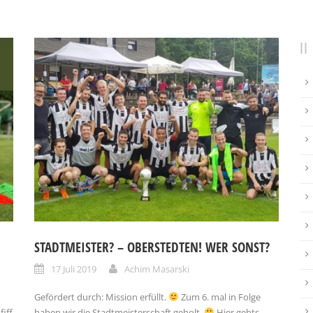
STADTMEISTER? – OBERSTEDTEN! WER SONST?
17 Juli 2019
Achim Masarski
Gefördert durch: Mission erfüllt.
Zum 6. mal in Folge
iff
haben wir die Stadtmeisterschaft geholt.
Hier gehts