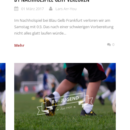
01 März 2017
Lars Arr-You
Im Nachholspiel bei Blau Gelb Frankfurt verloren wir am
Samstag mit 0:3. Das nach einer schwierigen Vorbereitung
nicht alles glatt laufen würde...
0
Mehr