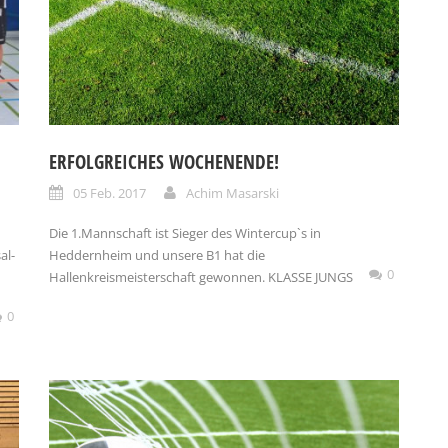
ERFOLGREICHES WOCHENENDE!
05 Feb. 2017
Achim Masarski
Die 1.Mannschaft ist Sieger des Wintercup`s in
al-
Heddernheim und unsere B1 hat die
0
Hallenkreismeisterschaft gewonnen. KLASSE JUNGS
0