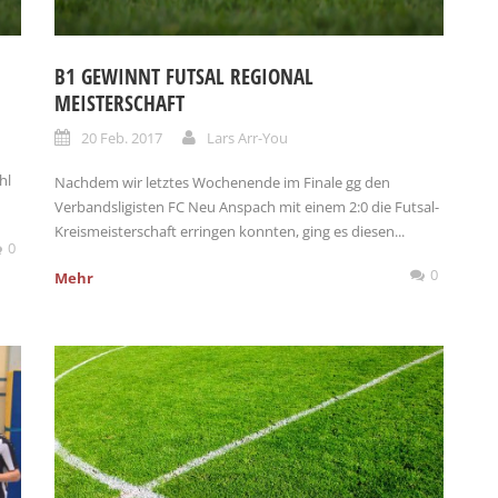
B1 GEWINNT FUTSAL REGIONAL
MEISTERSCHAFT
20 Feb. 2017
Lars Arr-You
hl
Nachdem wir letztes Wochenende im Finale gg den
Verbandsligisten FC Neu Anspach mit einem 2:0 die Futsal-
Kreismeisterschaft erringen konnten, ging es diesen...
0
0
Mehr