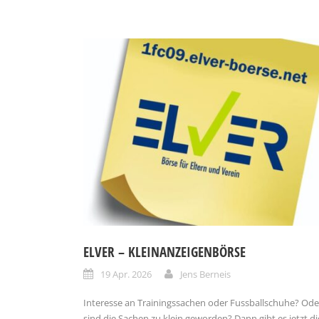
ELVER – KLEINANZEIGENBÖRSE
19 Apr. 2026
Jens Berneis
Interesse an Trainingssachen oder Fussballschuhe? Ode
sind die Sachen zu klein geworden? Dann gibt es jetzt di