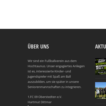
ÜBER UNS
AKTU
Wir sind ein Fußballverein aus dem
Hochtaunus. Unser engagiertes Anliegen
ist es, interessierte Kinder- und
Jugendspieler mit Spaß am Ball
auszubilden, um sie später in unsere
Seniorenmannschaften zu integrieren.
1.FC 09 Oberstedten e.V.
Hartmut Dittmar