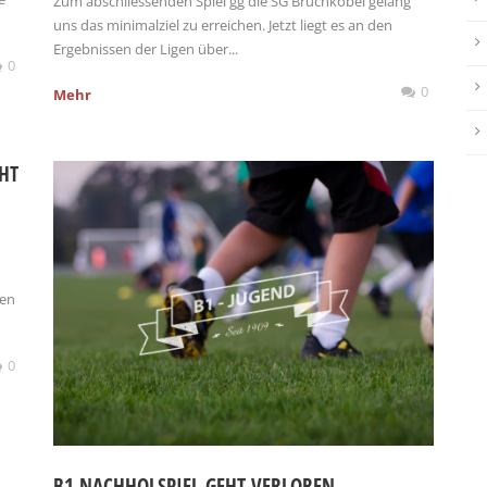
Zum abschliessenden Spiel gg die SG Bruchköbel gelang
uns das minimalziel zu erreichen. Jetzt liegt es an den
Ergebnissen der Ligen über...
0
0
Mehr
HT
gen
0
B1 NACHHOLSPIEL GEHT VERLOREN