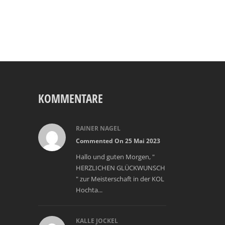
KOMMENTARE
RAINER NAGEL
Commented On 25 Mai 2023
Hallo und guten Morgen, "
HERZLICHEN GLÜCKWUNSCH
" zur Meisterschaft in der KOL
Hochta...
KALLE JOCKEL