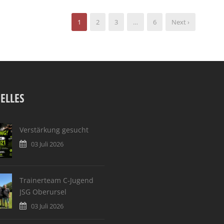
1
2
3
…
6
Next ›
ELLES
Verstärkung gesucht
03 Juli 2026
Trainerteam C-Jugend
JSG Oberursel
03 Juli 2026