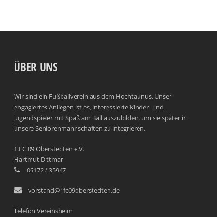
ÜBER UNS
Wir sind ein Fußballverein aus dem Hochtaunus. Unser
engagiertes Anliegen ist es, interessierte Kinder- und
Jugendspieler mit Spaß am Ball auszubilden, um sie später in
unsere Seniorenmannschaften zu integrieren.
1.FC 09 Oberstedten e.V.
Hartmut Dittmar
06172 / 35947
vorstand@1fc09oberstedten.de
Telefon Vereinsheim