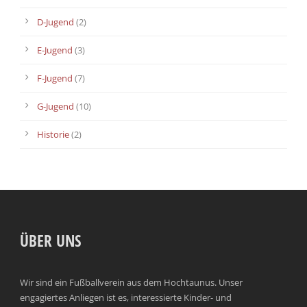
D-Jugend
(2)
E-Jugend
(3)
F-Jugend
(7)
G-Jugend
(10)
Historie
(2)
ÜBER UNS
Wir sind ein Fußballverein aus dem Hochtaunus. Unser
engagiertes Anliegen ist es, interessierte Kinder- und