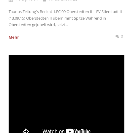
Taunus Zeitung`s Bericht 1.FC 09 Oberstedten II – FV Stierstadt II
(13.09.15) Oberstedten II übernimmt Spitze Während in
Oberstedten gejubelt wird, setzt...
0
Mehr