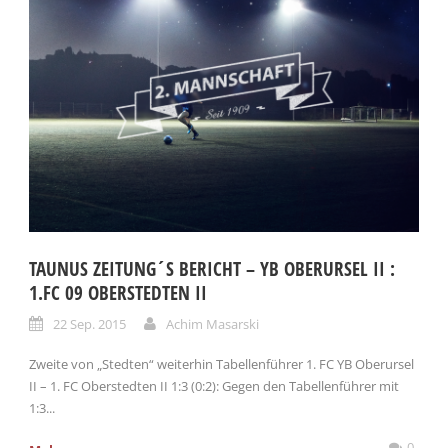
TAUNUS ZEITUNG´S BERICHT – YB OBERURSEL II :
1.FC 09 OBERSTEDTEN II
22 Sep. 2015
Achim Masarski
Zweite von „Stedten“ weiterhin Tabellenführer 1. FC YB Oberursel
II – 1. FC Oberstedten II 1:3 (0:2): Gegen den Tabellenführer mit
1:3...
0