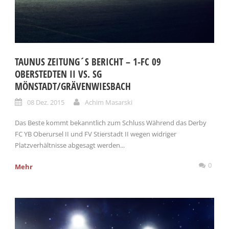
TAUNUS ZEITUNG´S BERICHT – 1-FC 09
OBERSTEDTEN II VS. SG
MÖNSTADT/GRÄVENWIESBACH
08 Dez. 2015
Achim Masarski
Das Beste kommt bekanntlich zum Schluss Während das Derby
FC YB Oberursel II und FV Stierstadt II wegen widriger
Platzverhältnisse abgesagt werden...
0
Mehr