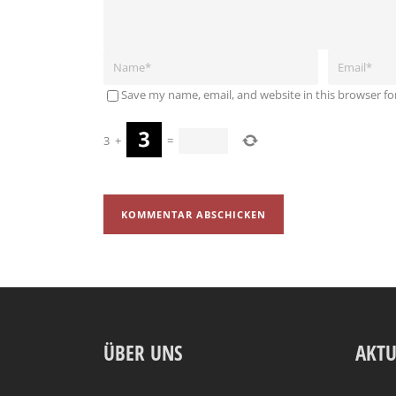
Save my name, email, and website in this browser fo
3
+
=
ÜBER UNS
AKTU