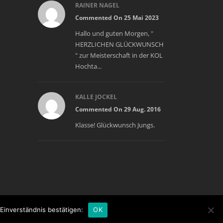
RAINER NAGEL
Commented On 25 Mai 2023
Hallo und guten Morgen, "
HERZLICHEN GLÜCKWUNSCH
" zur Meisterschaft in der KOL
Hochta...
KALLE JOCKEL
Commented On 29 Aug. 2016
Klasse! Glückwunsch Jungs.
Einverständnis bestätigen:
OK
interner Bereich
DATENSCHUTZ
IMPRESSUM