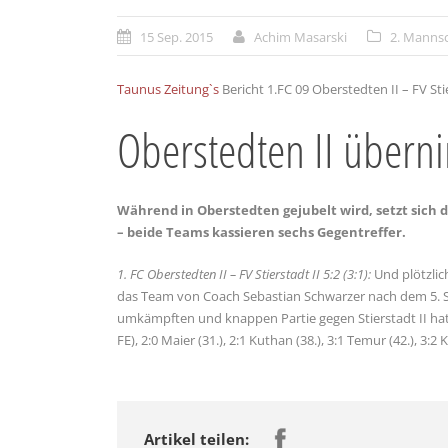
15 Sep. 2015
Achim Masarski
2. Manns
Taunus Zeitung`s
Bericht 1.FC 09 Oberstedten II – FV Stie
Oberstedten II übern
Während in Oberstedten gejubelt wird, setzt sich 
– beide Teams kassieren sechs Gegentreffer.
1. FC Oberstedten II – FV Stierstadt II 5:2 (3:1):
Und plötzlich
das Team von Coach Sebastian Schwarzer nach dem 5. Sp
umkämpften und knappen Partie gegen Stierstadt II hat m
FE), 2:0 Maier (31.), 2:1 Kuthan (38.), 3:1 Temur (42.), 3:2 K
Artikel teilen: