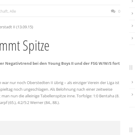
chaft
,
Alle
0
rstadt II (13.09.15)
immt Spitze
der Negativtrend bei den Young Boys II und der FSG W/W/S fort
 war nur noch Oberstedten II übrig – als einziger Verein der Liga ist
ieltag noch ungeschlagen. Als Belohnung nach einer zeitweise
an nun die alleinige Tabellenspitze inne. Torfolge: 1:0 Bentaha (8.
arpf (65.), 4:2/5:2 Werner (84., 88.).