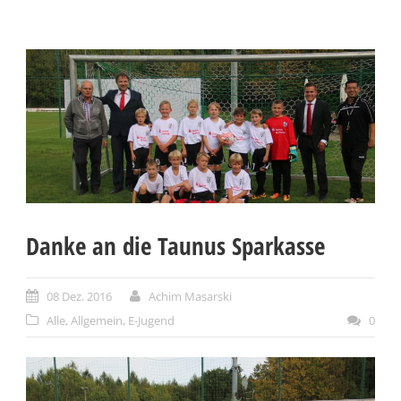
Danke an die Taunus Sparkasse
08 Dez. 2016
Achim Masarski
Alle
,
Allgemein
,
E-Jugend
0