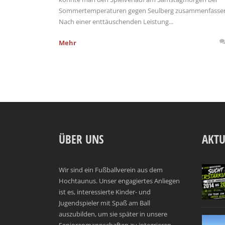
Sommertemperaturen gegen Seulberg zusammenfasse
Nach einer enttäuschenden Leistung...
Mehr
ÜBER UNS
AKTU
Wir sind ein Fußballverein aus dem
Hochtaunus. Unser engagiertes Anliegen
ist es, interessierte Kinder- und
Jugendspieler mit Spaß am Ball
auszubilden, um sie später in unsere