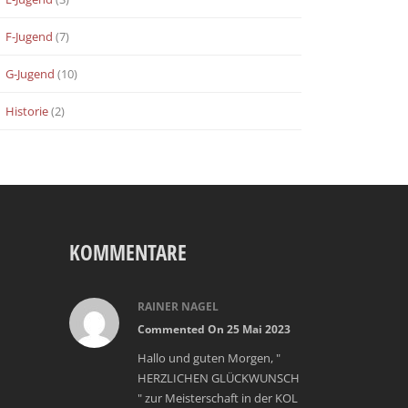
F-Jugend
(7)
G-Jugend
(10)
Historie
(2)
KOMMENTARE
RAINER NAGEL
Commented On 25 Mai 2023
Hallo und guten Morgen, "
HERZLICHEN GLÜCKWUNSCH
" zur Meisterschaft in der KOL