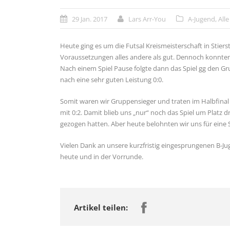
29 Jan. 2017
Lars Arr-You
A-Jugend
,
Alle
Heute ging es um die Futsal Kreismeisterschaft in Stie
Voraussetzungen alles andere als gut. Dennoch konnten w
Nach einem Spiel Pause folgte dann das Spiel gg den Gr
nach eine sehr guten Leistung 0:0.
Somit waren wir Gruppensieger und traten im Halbfinal 
mit 0:2. Damit blieb uns „nur“ noch das Spiel um Platz 
gezogen hatten. Aber heute belohnten wir uns für eine
Vielen Dank an unsere kurzfristig eingesprungenen B-Ju
heute und in der Vorrunde.
Artikel teilen: