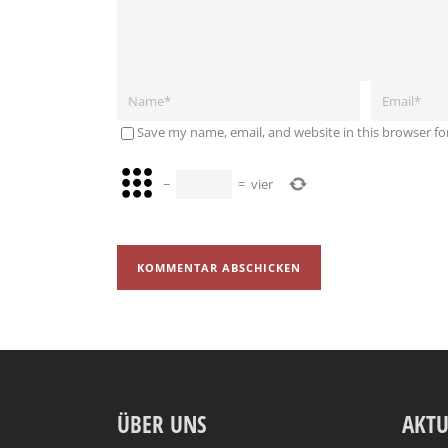
Save my name, email, and website in this browser fo
−
=
vier
ÜBER UNS
AKTU