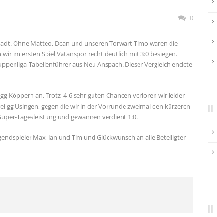
0
rstadt. Ohne Matteo, Dean und unseren Torwart Timo waren die
ir im ersten Spiel Vatanspor recht deutlich mit 3:0 besiegen.
uppenliga-Tabellenführer aus Neu Anspach. Dieser Vergleich endete
gg Köppern an. Trotz 4-6 sehr guten Chancen verloren wir leider
drei gg Usingen, gegen die wir in der Vorrunde zweimal den kürzeren
 Super-Tagesleistung und gewannen verdient 1:0.
gendspieler Max, Jan und Tim und Glückwunsch an alle Beteiligten