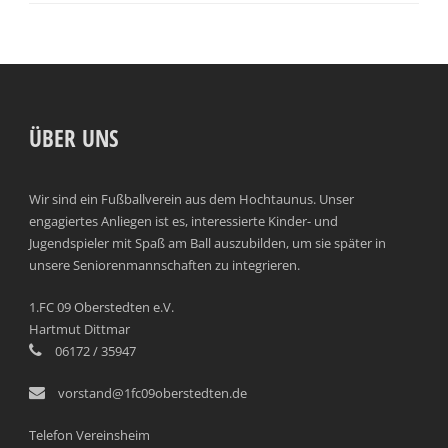
ÜBER UNS
Wir sind ein Fußballverein aus dem Hochtaunus. Unser
engagiertes Anliegen ist es, interessierte Kinder- und
Jugendspieler mit Spaß am Ball auszubilden, um sie später in
unsere Seniorenmannschaften zu integrieren.
1.FC 09 Oberstedten e.V.
Hartmut Dittmar
06172 / 35947
vorstand@1fc09oberstedten.de
Telefon Vereinsheim