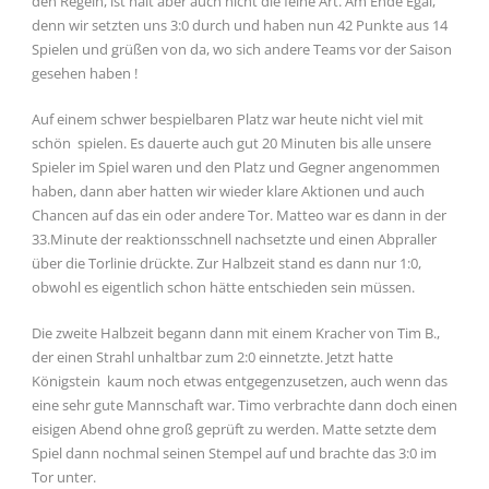
den Regeln, ist halt aber auch nicht die feine Art. Am Ende Egal,
denn wir setzten uns 3:0 durch und haben nun 42 Punkte aus 14
Spielen und grüßen von da, wo sich andere Teams vor der Saison
gesehen haben !
Auf einem schwer bespielbaren Platz war heute nicht viel mit
schön spielen. Es dauerte auch gut 20 Minuten bis alle unsere
Spieler im Spiel waren und den Platz und Gegner angenommen
haben, dann aber hatten wir wieder klare Aktionen und auch
Chancen auf das ein oder andere Tor. Matteo war es dann in der
33.Minute der reaktionsschnell nachsetzte und einen Abpraller
über die Torlinie drückte. Zur Halbzeit stand es dann nur 1:0,
obwohl es eigentlich schon hätte entschieden sein müssen.
Die zweite Halbzeit begann dann mit einem Kracher von Tim B.,
der einen Strahl unhaltbar zum 2:0 einnetzte. Jetzt hatte
Königstein kaum noch etwas entgegenzusetzen, auch wenn das
eine sehr gute Mannschaft war. Timo verbrachte dann doch einen
eisigen Abend ohne groß geprüft zu werden. Matte setzte dem
Spiel dann nochmal seinen Stempel auf und brachte das 3:0 im
Tor unter.