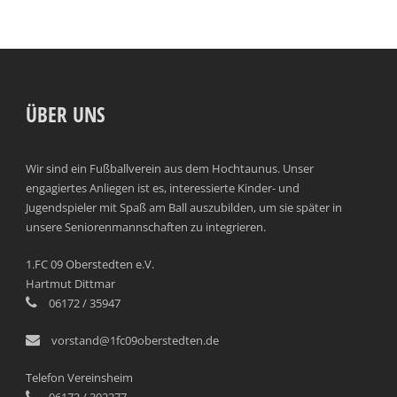
ÜBER UNS
Wir sind ein Fußballverein aus dem Hochtaunus. Unser
engagiertes Anliegen ist es, interessierte Kinder- und
Jugendspieler mit Spaß am Ball auszubilden, um sie später in
unsere Seniorenmannschaften zu integrieren.
1.FC 09 Oberstedten e.V.
Hartmut Dittmar
06172 / 35947
vorstand@1fc09oberstedten.de
Telefon Vereinsheim
06172 / 302277