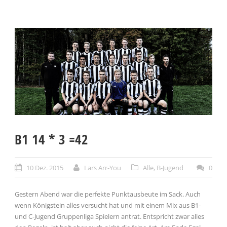
B1 14 * 3 =42
10 Dez. 2015
Lars Arr-You
Alle
,
B-Jugend
0
Gestern Abend war die perfekte Punktausbeute im Sack. Auch
wenn Königstein alles versucht hat und mit einem Mix aus B1-
und C-Jugend Gruppenliga Spielern antrat. Entspricht zwar alles