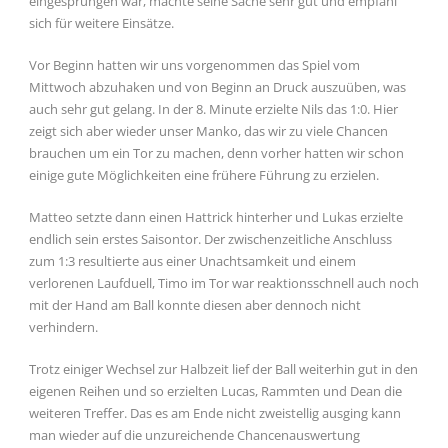
eingesprungen war, machte seine Sache sehr gut und empfahl
sich für weitere Einsätze.
Vor Beginn hatten wir uns vorgenommen das Spiel vom
Mittwoch abzuhaken und von Beginn an Druck auszuüben, was
auch sehr gut gelang. In der 8. Minute erzielte Nils das 1:0. Hier
zeigt sich aber wieder unser Manko, das wir zu viele Chancen
brauchen um ein Tor zu machen, denn vorher hatten wir schon
einige gute Möglichkeiten eine frühere Führung zu erzielen.
Matteo setzte dann einen Hattrick hinterher und Lukas erzielte
endlich sein erstes Saisontor. Der zwischenzeitliche Anschluss
zum 1:3 resultierte aus einer Unachtsamkeit und einem
verlorenen Laufduell, Timo im Tor war reaktionsschnell auch noch
mit der Hand am Ball konnte diesen aber dennoch nicht
verhindern.
Trotz einiger Wechsel zur Halbzeit lief der Ball weiterhin gut in den
eigenen Reihen und so erzielten Lucas, Rammten und Dean die
weiteren Treffer. Das es am Ende nicht zweistellig ausging kann
man wieder auf die unzureichende Chancenauswertung