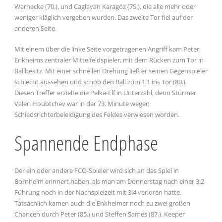
Warnecke (70.), und Caglayan Karagöz (75.), die alle mehr oder
weniger kläglich vergeben wurden. Das zweite Tor fiel auf der
anderen Seite.
Mit einem über die linke Seite vorgetragenen Angriff kam Peter,
Enkheims zentraler Mittelfeldspieler, mit dem Rücken zum Tor in
Ballbesitz. Mit einer schnellen Drehung ließ er seinen Gegenspieler
schlecht aussehen und schob den Ball zum 1:1 ins Tor (80.).
Diesen Treffer erzielte die Pelka-Elf in Unterzahl, denn Stürmer
Valeri Houbtchev war in der 73. Minute wegen
Schiedsrichterbeleidigung des Feldes verwiesen worden.
Spannende Endphase
Der ein oder andere FCO-Spieler wird sich an das Spiel in
Bornheim erinnert haben, als man am Donnerstag nach einer 3:2-
Führung noch in der Nachspielzeit mit 3:4 verloren hatte.
Tatsächlich kamen auch die Enkheimer noch zu zwei großen
Chancen durch Peter (85.) und Steffen Sames (87.). Keeper