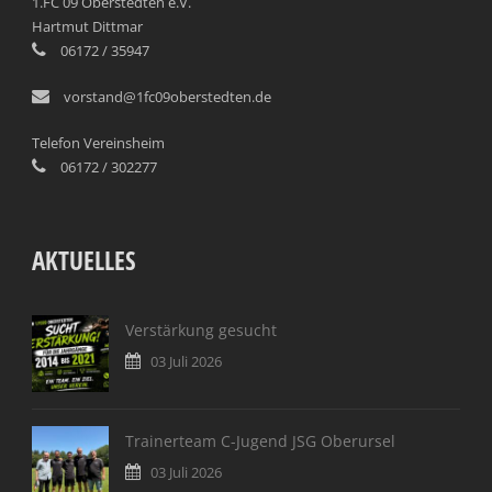
1.FC 09 Oberstedten e.V.
Hartmut Dittmar
06172 / 35947
vorstand@1fc09oberstedten.de
Telefon Vereinsheim
06172 / 302277
AKTUELLES
Verstärkung gesucht
03 Juli 2026
Trainerteam C-Jugend JSG Oberursel
03 Juli 2026