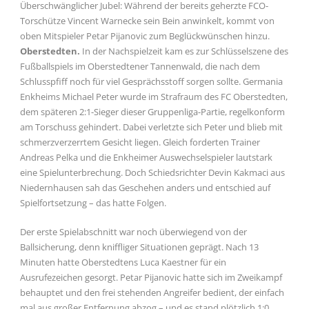
Überschwänglicher Jubel: Während der bereits geherzte FCO-
Torschütze Vincent Warnecke sein Bein anwinkelt, kommt von
oben Mitspieler Petar Pijanovic zum Beglückwünschen hinzu.
Oberstedten.
In der Nachspielzeit kam es zur Schlüsselszene des
Fußballspiels im Oberstedtener Tannenwald, die nach dem
Schlusspfiff noch für viel Gesprächsstoff sorgen sollte. Germania
Enkheims Michael Peter wurde im Strafraum des FC Oberstedten,
dem späteren 2:1-Sieger dieser Gruppenliga-Partie, regelkonform
am Torschuss gehindert. Dabei verletzte sich Peter und blieb mit
schmerzverzerrtem Gesicht liegen. Gleich forderten Trainer
Andreas Pelka und die Enkheimer Auswechselspieler lautstark
eine Spielunterbrechung. Doch Schiedsrichter Devin Kakmaci aus
Niedernhausen sah das Geschehen anders und entschied auf
Spielfortsetzung – das hatte Folgen.
Der erste Spielabschnitt war noch überwiegend von der
Ballsicherung, denn kniffliger Situationen geprägt. Nach 13
Minuten hatte Oberstedtens Luca Kaestner für ein
Ausrufezeichen gesorgt. Petar Pijanovic hatte sich im Zweikampf
behauptet und den frei stehenden Angreifer bedient, der einfach
mal aus großer Entfernung abzog – und es stand plötzlich 1:0.