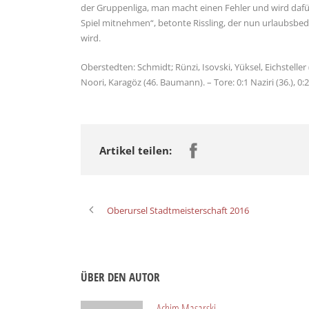
der Gruppenliga, man macht einen Fehler und wird dafür 
Spiel mitnehmen“, betonte Rissling, der nun urlaubsbed
wird.
Oberstedten: Schmidt; Rünzi, Isovski, Yüksel, Eichsteller 
Noori, Karagöz (46. Baumann). – Tore: 0:1 Naziri (36.), 0:2 
Artikel teilen:
Oberursel Stadtmeisterschaft 2016
ÜBER DEN AUTOR
Achim Masarski