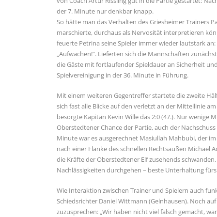
von Coach Artur Rissling gut in die Partie gestartet: N
der 7. Minute nur denkbar knapp.
So hätte man das Verhalten des Griesheimer Trainers Pau
marschierte, durchaus als Nervosität interpretieren kön
feuerte Petrina seine Spieler immer wieder lautstark an
„Aufwachen!“. Lieferten sich die Mannschaften zunäch
die Gäste mit fortlaufender Spieldauer an Sicherheit un
Spielvereinigung in der 36. Minute in Führung.
Mit einem weiteren Gegentreffer startete die zweite Häl
sich fast alle Blicke auf den verletzt an der Mittellini
besorgte Kapitän Kevin Wille das 2:0 (47.). Nur wenige 
Oberstedtener Chance der Partie, auch der Nachschuss 
Minute war es ausgerechnet Masiullah Mahbubi, der i
nach einer Flanke des schnellen Rechtsaußen Michael Ad
die Kräfte der Oberstedtener Elf zusehends schwanden, l
Nachlässigkeiten durchgehen – beste Unterhaltung fürs
Wie Interaktion zwischen Trainer und Spielern auch funk
Schiedsrichter Daniel Wittmann (Gelnhausen). Noch auf
zuzusprechen: „Wir haben nicht viel falsch gemacht, war