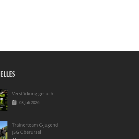
ELLES
Verstärkung gesucht
03 Juli 2026
Trainerteam C-Jugend
JSG Oberursel