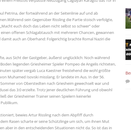
ach einem Freistoß verpasste Neuzugang Caglayan Karagöz das Tor in
l Petrina, der fortwährend an der Seitenlinie auf und ab
nen.Während sein Gegenüber Rissling die Partie stoisch verfolgte,
: „Macht euch doch das Leben nicht selbst so schwer“ oder
st einen offenen Schlagabtausch mit mehreren Chancen, gewannen
d damit auch an Oberhand: Folgerichtig brachte Romal Naziri die
fte, aus Sicht der Gastgeber, äußerst unglücklich: Noch während
e am Boden liegenden Griesheimer Spieler Pompeo de Angelis richteten,
Minuten später vergab Luca Kaestner freistehend die wohl größte
Be
von Muhamed Isovski misslang. Er landete im Aus. In der 56.
m Sommer von Oberstedten nach Griesheim gewechselt war und
usei das 3:0 erzielte. Trotz jener deutlichen Führung und obwohl
ieß der Griesheimer Trainer seinen Spielern keinerlei
 Publikum.
tioniert, bewies Artur Rissling nach dem Abpfiff durch
 dem Rasen scharte er seine Schützlinge um sich, um ihnen Mut
en aber in den entscheidenden Situationen nicht da. So ist das in