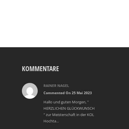
KOMMENTARE
RAINER NAGEL
Commented On 25 Mai 2023
Hallo und guten Morgen, "
HERZLICHEN GLÜCKWUNSCH
" zur Meisterschaft in der KOL
Hochta...