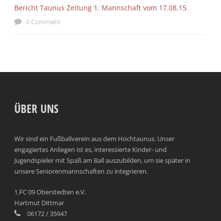
Bericht Taunus Zeitung 1. Mannschaft vom 17.08.15
0 Comment
ÜBER UNS
Wir sind ein Fußballverein aus dem Hochtaunus. Unser
engagiertes Anliegen ist es, interessierte Kinder- und
Jugendspieler mit Spaß am Ball auszubilden, um sie später in
unsere Seniorenmannschaften zu integrieren.
1.FC 09 Oberstedten e.V.
Hartmut Dittmar
06172 / 35947