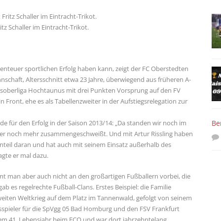
 Schaller im Eintracht-Trikot.
enteuer sportlichen Erfolg haben kann, zeigt der FC Oberstedten
nnschaft, Altersschnitt etwa 23 Jahre, überwiegend aus früheren A-
eisoberliga Hochtaunus mit drei Punkten Vorsprung auf den FV
n Front, ehe es als Tabellenzweiter in der Aufstiegsrelegation zur
Be
de für den Erfolg in der Saison 2013/14: „Da standen wir noch im
eler noch mehr zusammengeschweißt. Und mit Artur Rissling haben
Anteil daran und hat auch mit seinem Einsatz außerhalb des
agte er mal dazu.
 man aber auch nicht an den großartigen Fußballern vorbei, die
b es regelrechte Fußball-Clans. Erstes Beispiel: die Familie
eiten Weltkrieg auf dem Platz im Tannenwald, gefolgt von seinem
agsspieler für die SpVgg 05 Bad Homburg und den FSV Frankfurt
inem 41. Lebensjahr beim FCO und war dort jahrzehntelang