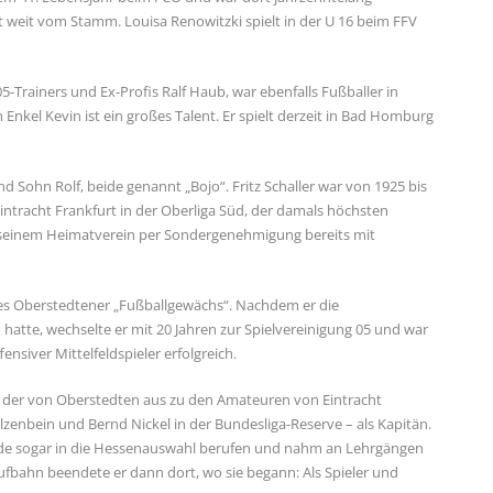
cht weit vom Stamm. Louisa Renowitzki spielt in der U 16 beim FFV
-Trainers und Ex-Profis Ralf Haub, war ebenfalls Fußballer in
 Enkel Kevin ist ein großes Talent. Er spielt derzeit in Bad Homburg
und Sohn Rolf, beide genannt „Bojo“. Fritz Schaller war von 1925 bis
intracht Frankfurt in der Oberliga Süd, der damals höchsten
 bei seinem Heimatverein per Sondergenehmigung bereits mit
ches Oberstedtener „Fußballgewächs“. Nachdem er die
atte, wechselte er mit 20 Jahren zur Spielvereinigung 05 und war
ensiver Mittelfeldspieler erfolgreich.
 der von Oberstedten aus zu den Amateuren von Eintracht
lzenbein und Bernd Nickel in der Bundesliga-Reserve – als Kapitän.
wurde sogar in die Hessenauswahl berufen und nahm an Lehrgängen
ufbahn beendete er dann dort, wo sie begann: Als Spieler und