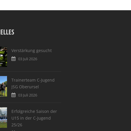
ELLES
Verstärkung gesucht
03 Juli 2026
Trainerteam C-Jugend
JSG Oberursel
03 Juli 2026
Erfolgreiche Saison der
U15 in der C-Jugend
25/26