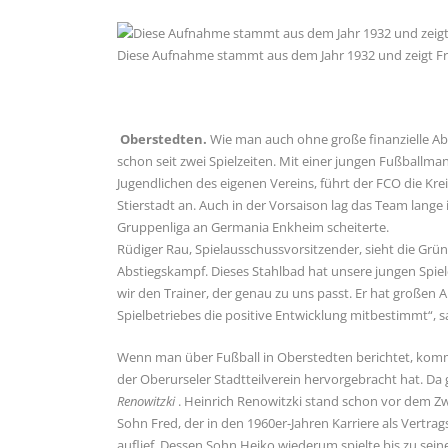
Diese Aufnahme stammt aus dem Jahr 1932 und zeigt Fritz
Oberstedten.
Wie man auch ohne große finanzielle Ab
schon seit zwei Spielzeiten. Mit einer jungen Fußballma
Jugendlichen des eigenen Vereins, führt der FCO die Kr
Stierstadt an. Auch in der Vorsaison lag das Team lange i
Gruppenliga an Germania Enkheim scheiterte.
Rüdiger Rau, Spielausschussvorsitzender, sieht die Grün
Abstiegskampf. Dieses Stahlbad hat unsere jungen Spi
wir den Trainer, der genau zu uns passt. Er hat großen 
Spielbetriebes die positive Entwicklung mitbestimmt“, s
Wenn man über Fußball in Oberstedten berichtet, kommt
der Oberurseler Stadtteilverein hervorgebracht hat. Da ga
Renowitzki
. Heinrich Renowitzki stand schon vor dem Zw
Sohn Fred, der in den 1960er-Jahren Karriere als Vertr
auflief. Dessen Sohn Heiko wiederum spielte bis zu se