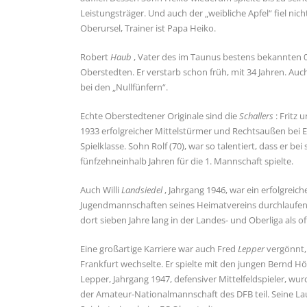
Leistungsträger. Und auch der „weibliche Apfel“ fiel ni
Oberursel, Trainer ist Papa Heiko.
Robert
Haub
, Vater des im Taunus bestens bekannten 05
Oberstedten. Er verstarb schon früh, mit 34 Jahren. Auch
bei den „Nullfünfern“.
Echte Oberstedtener Originale sind die
Schallers
: Fritz 
1933 erfolgreicher Mittelstürmer und Rechtsaußen bei E
Spielklasse. Sohn Rolf (70), war so talentiert, dass er
fünfzehneinhalb Jahren für die 1. Mannschaft spielte.
Auch Willi
Landsiedel
, Jahrgang 1946, war ein erfolgrei
Jugendmannschaften seines Heimatvereins durchlaufen h
dort sieben Jahre lang in der Landes- und Oberliga als off
Eine großartige Karriere war auch Fred
Lepper
vergönnt,
Frankfurt wechselte. Er spielte mit den jungen Bernd Hö
Lepper, Jahrgang 1947, defensiver Mittelfeldspieler, 
der Amateur-Nationalmannschaft des DFB teil. Seine La