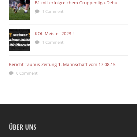
B1 mit erfolgreichem Gruppenliga-Debut
1 Comment
KOL-Meister 2023 !
1 Comment
Bericht Taunus Zeitung 1. Mannschaft vom 17.08.15
0 Comment
ÜBER UNS