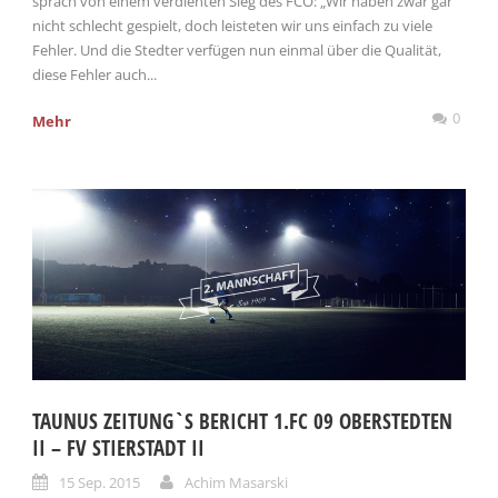
sprach von einem verdienten Sieg des FCO: „Wir haben zwar gar
nicht schlecht gespielt, doch leisteten wir uns einfach zu viele
Fehler. Und die Stedter verfügen nun einmal über die Qualität,
diese Fehler auch...
0
Mehr
TAUNUS ZEITUNG`S BERICHT 1.FC 09 OBERSTEDTEN
II – FV STIERSTADT II
15 Sep. 2015
Achim Masarski