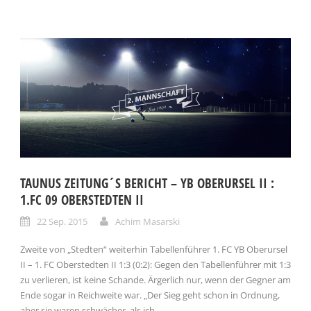
TAUNUS ZEITUNG´S BERICHT – YB OBERURSEL II :
1.FC 09 OBERSTEDTEN II
22 Sep. 2015
Achim Masarski
Zweite von „Stedten“ weiterhin Tabellenführer 1. FC YB Oberursel
II – 1. FC Oberstedten II 1:3 (0:2): Gegen den Tabellenführer mit 1:3
zu verlieren, ist keine Schande. Ärgerlich nur, wenn der Gegner am
Ende sogar in Reichweite war. „Der Sieg geht schon in Ordnung,
aber sie waren schwächer, als ich...