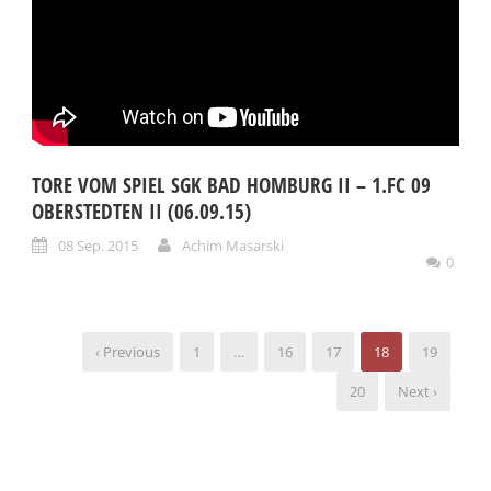
TORE VOM SPIEL SGK BAD HOMBURG II – 1.FC 09
OBERSTEDTEN II (06.09.15)
08 Sep. 2015
Achim Masarski
0
‹ Previous
1
…
16
17
18
19
20
Next ›