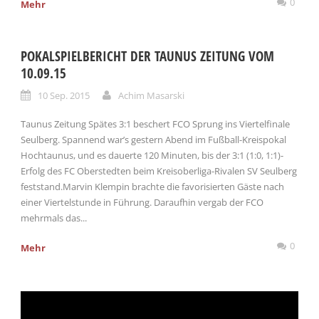
0
Mehr
POKALSPIELBERICHT DER TAUNUS ZEITUNG VOM
10.09.15
10 Sep. 2015
Achim Masarski
Taunus Zeitung Spätes 3:1 beschert FCO Sprung ins Viertelfinale
Seulberg. Spannend war’s gestern Abend im Fußball-Kreispokal
Hochtaunus, und es dauerte 120 Minuten, bis der 3:1 (1:0, 1:1)-
Erfolg des FC Oberstedten beim Kreisoberliga-Rivalen SV Seulberg
feststand.Marvin Klempin brachte die favorisierten Gäste nach
einer Viertelstunde in Führung. Daraufhin vergab der FCO
mehrmals das...
0
Mehr