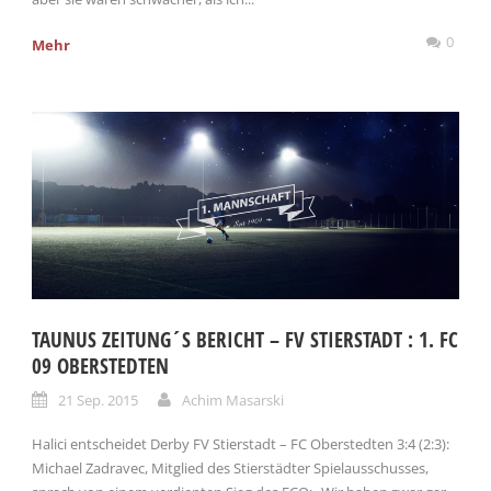
0
Mehr
TAUNUS ZEITUNG´S BERICHT – FV STIERSTADT : 1. FC
09 OBERSTEDTEN
21 Sep. 2015
Achim Masarski
Halici entscheidet Derby FV Stierstadt – FC Oberstedten 3:4 (2:3):
Michael Zadravec, Mitglied des Stierstädter Spielausschusses,